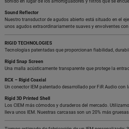
sonido en lugar de los amortiguadores y filtros que se encue
Sound Reflector
Nuestro transductor de agudos abierto está situado en el eje 
unos agudos extraordinariamente suaves y envolventes con
RIGID TECHNOLOGIES
Tecnologías patentadas que proporcionan fiabilidad, durabil
Rigid Snap Screen
Una malla acústicamente transparente que protege la entrada
RCX – Rigid Coaxial
Un conector IEM patentado desarrollado por FiR Audio con l
Rigid 3D Printed Shell
Los CIEM más cómodos y duraderos del mercado. Utilizamos
lleva unos IEM. Nuestras carcasas son un 20% más gruesas q
Tiempo estimado de fabricación de un IEM personalizado: 