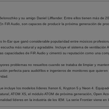
lonozhko y su amigo Daniel Lifflander. Entre ellos tienen más de 20 
n FiR Audio, son capaces de producir la próxima generación de pro
es In-Ear que ganó considerable popularidad entre músicos profesion
 escucha más natural y agradable. Incluye el sistema de ventilación 
y las capacidades de FiR Audio y cimentó su reputación como una com
ayores problemas no resueltos cuando se trataba de limpiar y mantene
ución perfecta para audiófilos e ingenieros de monitores que quiere
vidad.
que incluye los modelos líderes Xenon 6, Krypton 5 y Neon 4. Equipad
natural, ATOM XS, el módulo ATOM de próxima generación, Open Acous
alidad líderes en la industria de los IEM. La serie Frontier viene en 