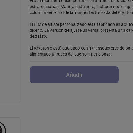
El súmmum del sonido portátil con 5 transductores. El 
extraordinarias. Maneja cada nota, instrumento y capa
columna vertebral de la imagen texturizada del Krypton 
El IEM de ajuste personalizado está fabricado en acríli
diseño. La versión de ajuste universal presenta una ca
de zafiro.
El Krypton 5 está equipado con 4 transductores de Bal
alimentado a través del puerto Kinetic Bass.
Añadir