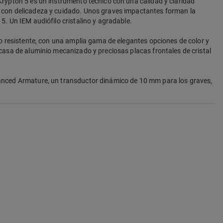
Krypton 5 es un instrumento técnico con una calidad y claridad
 con delicadeza y cuidado. Unos graves impactantes forman la
5. Un IEM audiófilo cristalino y agradable.
co resistente, con una amplia gama de elegantes opciones de color y
rcasa de aluminio mecanizado y preciosas placas frontales de cristal
anced Armature, un transductor dinámico de 10 mm para los graves,